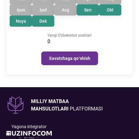
Iyun
Iyul
Avg
Sen
Okt
Noya
Dek
Yangi O‘zbekiston yoshlari
0
Savatchaga qoʻshish
MILLIY MATBAA
MAHSULOTLARI
PLATFORMASI
Yagona integrator