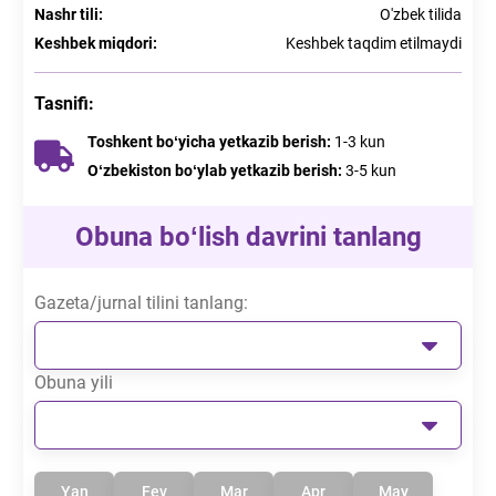
Nashr tili
:
O'zbek tilida
Keshbek miqdori
:
Keshbek taqdim etilmaydi
Tasnifi
:
Toshkent boʻyicha yetkazib berish
:
1-3
kun
Oʻzbekiston boʻylab yetkazib berish
:
3-5
kun
Obuna boʻlish davrini tanlang
Gazeta/jurnal tilini tanlang:
Obuna yili
Yan
Fev
Mar
Apr
May