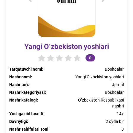
Yangi O‘zbekiston yoshlari
0
Tarqatuvchi nomi
:
Boshqalar
Nashr nomi
:
Yangi O‘zbekiston yoshlari
Nashr turi
:
Jurnal
Nashr kategoriyasi
:
Boshqalar
Nashr katalogi
:
O’zbekiston Respublikasi
nashri
Yoshga oid tasnifi
:
14+
Davriyligi
:
2 oyda bir
Nashr sahifalari soni
:
8