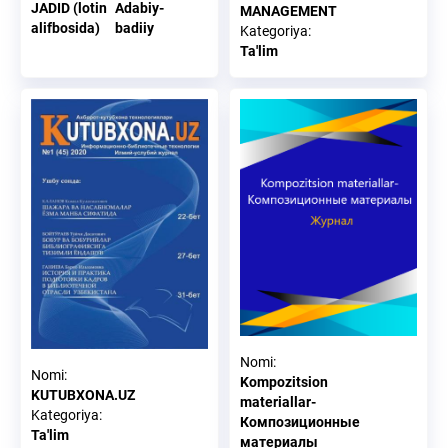
JADID (lotin
Adabiy-
MANAGEMENT
alifbosida)
badiiy
Kategoriya
:
Та'lim
Nomi
:
Nomi
:
Kompozitsion
KUTUBXONA.UZ
materiallar-
Kategoriya
:
Композиционные
Та'lim
материалы