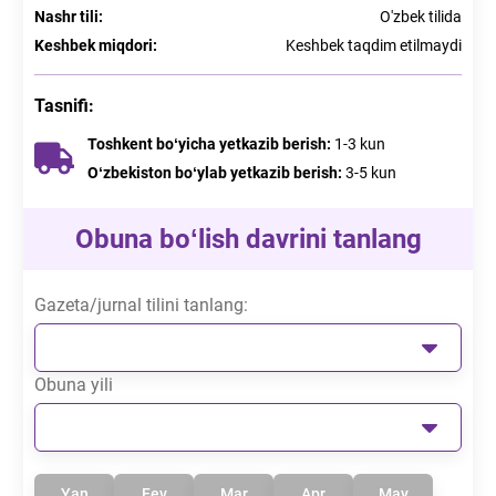
Nashr tili
:
O'zbek tilida
Keshbek miqdori
:
Keshbek taqdim etilmaydi
Tasnifi
:
Toshkent boʻyicha yetkazib berish
:
1-3
kun
Oʻzbekiston boʻylab yetkazib berish
:
3-5
kun
Obuna boʻlish davrini tanlang
Gazeta/jurnal tilini tanlang:
Obuna yili
Yan
Fev
Mar
Apr
May