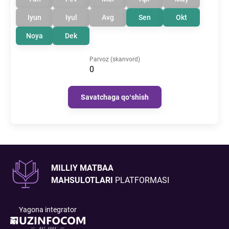
Iyun
Iyul
Avg
Sen
Okt
Noya
Dek
Parvoz (skanvord)
0
Savatchaga qoʻshish
MILLIY MATBAA
MAHSULOTLARI
PLATFORMASI
Yagona integrator