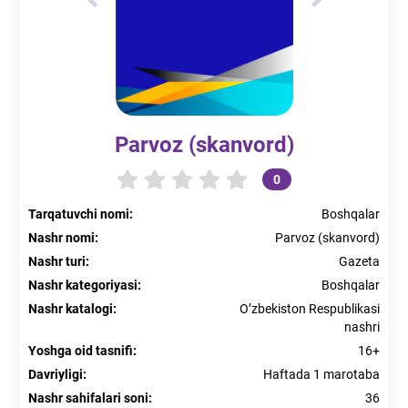
Parvoz (skanvord)
0
Tarqatuvchi nomi
:
Boshqalar
Nashr nomi
:
Parvoz (skanvord)
Nashr turi
:
Gazeta
Nashr kategoriyasi
:
Boshqalar
Nashr katalogi
:
O’zbekiston Respublikasi
nashri
Yoshga oid tasnifi
:
16+
Davriyligi
:
Haftada 1 marotaba
Nashr sahifalari soni
:
36