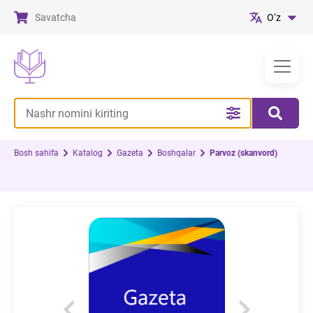
Savatcha
O‘z
Bosh sahifa
Katalog
Gazeta
Boshqalar
Parvoz (skanvord)