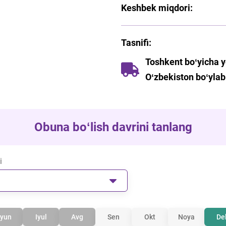
Keshbek miqdori
:
Tasnifi
:
Toshkent boʻyicha y
Oʻzbekiston boʻylab
Obuna boʻlish davrini tanlang
i
Iyun
Iyul
Avg
Sen
Okt
Noya
De