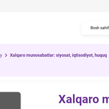
Bosh sahi
iy
Xalqaro munosabatlar: siyosat, iqtisodiyot, huquq
Xalqaro 