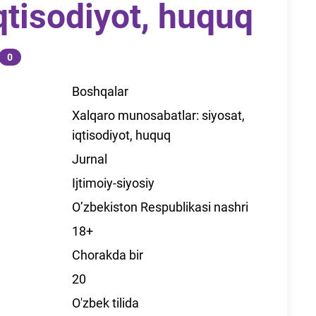
iqtisodiyot, huquq
0
Boshqalar
Xalqaro munosabatlar: siyosat,
iqtisodiyot, huquq
Jurnal
Ijtimoiy-siyosiy
O’zbekiston Respublikasi nashri
18+
Chorakda bir
20
O'zbek tilida