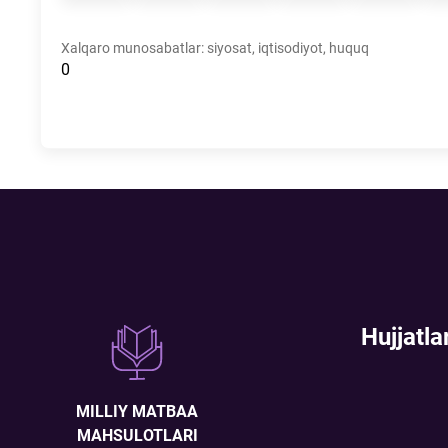
Xalqaro munosabatlar: siyosat, iqtisodiyot, huquq
0
Hujjatla
MILLIY MATBAA
MAHSULOTLARI