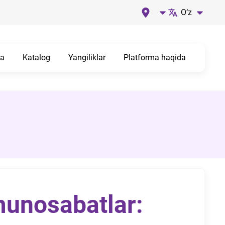
O‘z
fa
Katalog
Yangiliklar
Platforma haqida
munosabatlar: